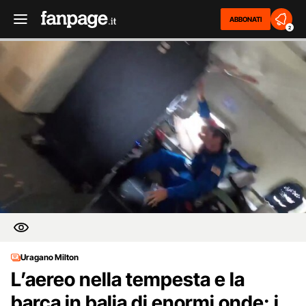
ABBONATI
2
Uragano Milton
L’aereo nella tempesta e la
barca in balia di enormi onde: i