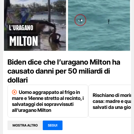
L'uragano
Milton
Biden dice che l’uragano Milton ha
causato danni per 50 miliardi di
dollari
Uomo aggrappato al frigo in
Rischiano di morire
mare e 14enne stretto al recinto, i
casa: madre e quatt
salvataggi dei sopravvissuti
salvati da una gior
all’uragano Milton
MOSTRA ALTRO
SEGUI