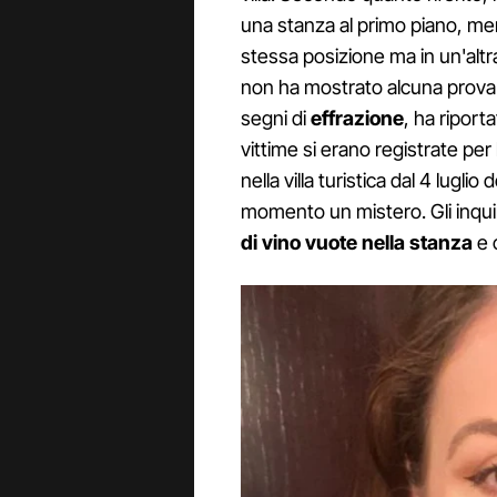
una stanza al primo piano, men
stessa posizione ma in un'alt
non ha mostrato alcuna prova
segni di
effrazione
, ha riport
vittime si erano registrate pe
nella villa turistica dal 4 lugl
momento un mistero. Gli inqui
di vino
vuote
nella stanza
e 