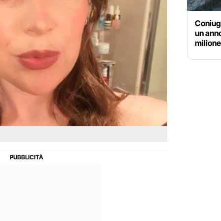
Coniugi
un anno
milione