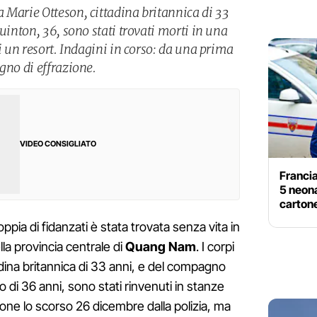
 Marie Otteson, cittadina britannica di 33
Quinton, 36, sono stati trovati morti in una
di un resort. Indagini in corso: da una prima
gno di effrazione.
VIDEO CONSIGLIATO
Francia
5 neona
carton
ppia di fidanzati è stata trovata senza vita in
la provincia centrale di
Quang
Nam
. I corpi
dina britannica di 33 anni, e del compagno
o di 36 anni, sono stati rinvenuti in stanze
zione lo scorso 26 dicembre dalla polizia, ma