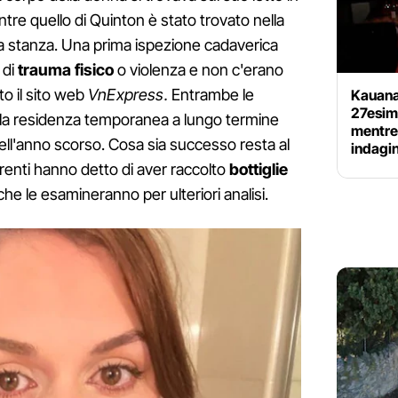
tre quello di Quinton è stato trovato nella
ra stanza. Una prima ispezione cadaverica
 di
trauma fisico
o violenza e non c'erano
ato il sito web
VnExpress.
Entrambe le
Kauana
27esimo
r la residenza temporanea a lungo termine
mentre 
io dell'anno scorso. Cosa sia successo resta al
indagin
renti hanno detto di aver raccolto
bottiglie
che le esamineranno per ulteriori analisi.