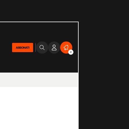
ABBONATI
2