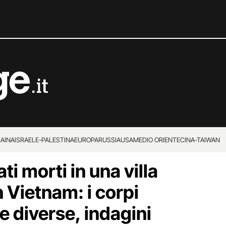
RAINA
ISRAELE-PALESTINA
EUROPA
RUSSIA
USA
MEDIO ORIENTE
CINA-TAIWAN
ti morti in una villa
 Vietnam: i corpi
e diverse, indagini