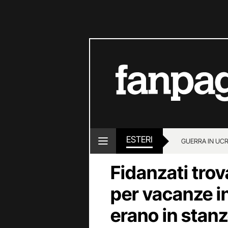
ESTERI
GUERRA IN UC
Fidanzati trova
per vacanze in
erano in stanz