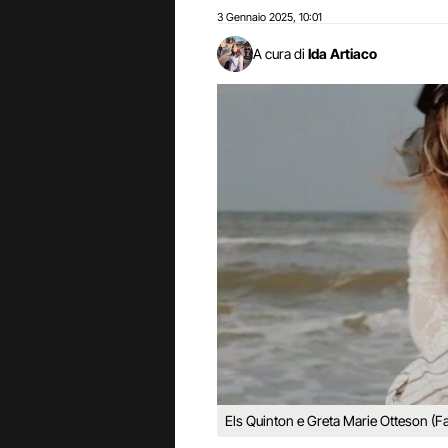
3 Gennaio 2025
10:01
,
A cura di
Ida Artiaco
Els Quinton e Greta Marie Otteson (F