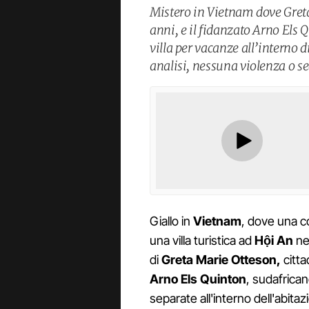
Mistero in Vietnam dove Greta
anni, e il fidanzato Arno Els 
villa per vacanze all’interno 
analisi, nessuna violenza o se
Giallo in
Vietnam
, dove una co
una villa turistica ad
Hội An
nel
di
Greta
Marie Otteson,
citta
Arno
Els Quinton
, sudafrican
separate all'interno dell'abita