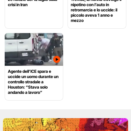
crisi in Iran
nipotino con l’auto in
retromarcia e lo uccide: il
piccolo aveva 1 anno e
mezzo
Agente dell’ICE spara e
uccide un uomo durante un
controllo stradale a
Houston: “Stava solo
andando a lavoro”