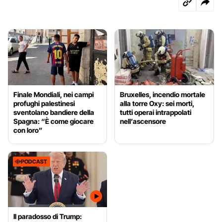
Finale Mondiali, nei campi
Bruxelles, incendio mortale
profughi palestinesi
alla torre Oxy: sei morti,
sventolano bandiere della
tutti operai intrappolati
Spagna: “È come giocare
nell’ascensore
con loro”
PODCAST
Il paradosso di Trump: