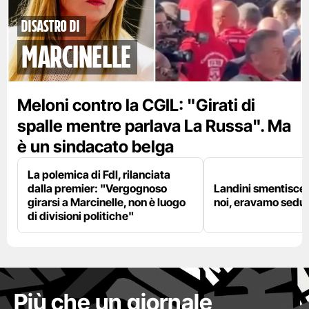
disastro di
marcinelle
Meloni contro la CGIL: "Girati di
spalle mentre parlava La Russa". Ma
è un sindacato belga
La polemica di FdI, rilanciata
dalla premier: "Vergognoso
Landini smentisce
girarsi a Marcinelle, non è luogo
noi, eravamo sedut
di divisioni politiche"
Più che un giornale