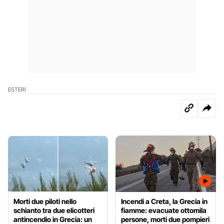
ESTERI
Morti due piloti nello
Incendi a Creta, la Grecia in
schianto tra due elicotteri
fiamme: evacuate ottomila
antincendio in Grecia: un
persone, morti due pompieri