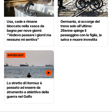
Usa, cade e rimane
Germania, si accorge del
bloccata nella vasca da
treno solo all’ultimo:
bagno per nove giorni:
26enne spinge il
“Vedevo passare i giorni ma
passeggino con la figlia, la
nessuno mi sentiva”
salva e muore investita
PODCAST
Lo stretto di Hormuz è
passato ad essere da
strumento a obiettivo della
guerra nel Golfo