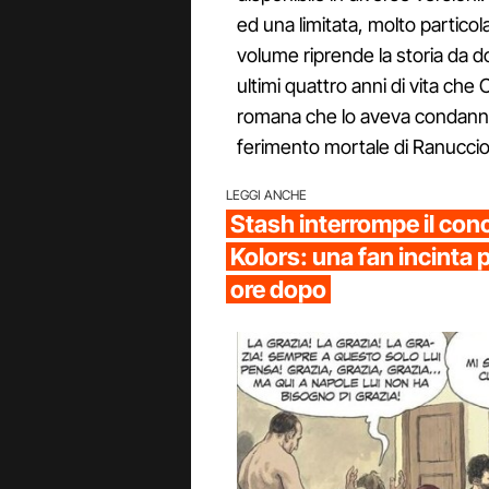
ed una limitata, molto partic
volume riprende la storia da d
ultimi quattro anni di vita che
romana che lo aveva condannat
ferimento mortale di Ranucc
LEGGI ANCHE
Stash interrompe il con
Kolors: una fan incinta
ore dopo