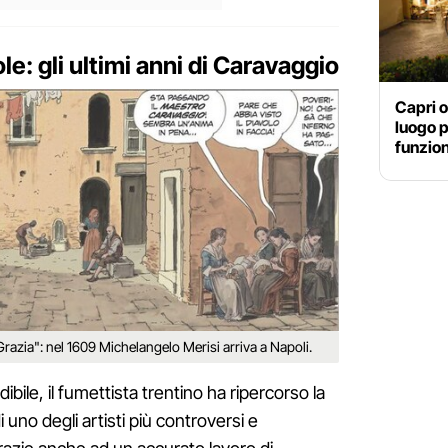
e: gli ultimi anni di Caravaggio
Capri o
luogo 
funzion
Grazia": nel 1609 Michelangelo Merisi arriva a Napoli.
dibile, il fumettista trentino ha ripercorso la
i uno degli artisti più controversi e