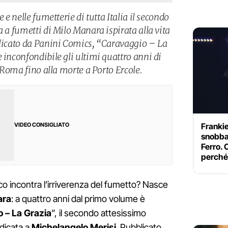
 e nelle fumetterie di tutta Italia il secondo
a a fumetti di Milo Manara ispirata alla vita
blicato da Panini Comics, “Caravaggio – La
 inconfondibile gli ultimi quattro anni di
a Roma fino alla morte a Porto Ercole.
Franki
VIDEO CONSIGLIATO
snobba
Ferro. 
perché
ico incontra l’irriverenza del fumetto? Nasce
ara
: a quattro anni dal primo volume è
 – La Grazia
”, il secondo attesissimo
edicata a
Michelangelo Merisi
. Pubblicato