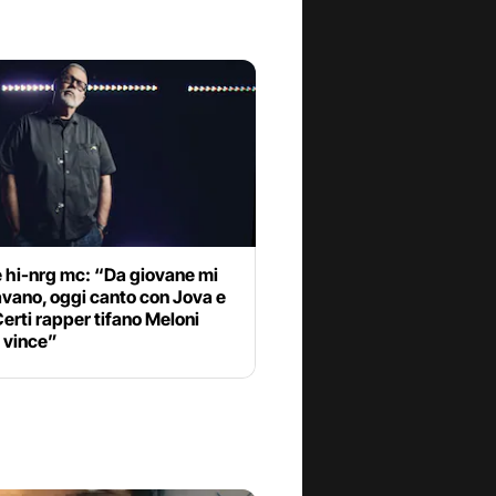
e hi-nrg mc: “Da giovane mi
vano, oggi canto con Jova e
Certi rapper tifano Meloni
 vince”