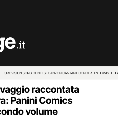
EUROVISION SONG CONTEST
CANZONI
CANTANTI
CONCERTI
INTERVISTE
TE
ravaggio raccontata
a: Panini Comics
econdo volume