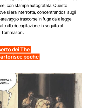
olare, con stampa autografata. Questo
ove si era interrotta, concentrandosi sugli
 Caravaggio trascorse in fuga dalla legge
o alla decapitazione in seguito al
io Tommasoni.
certo dei The
 partorisce poche