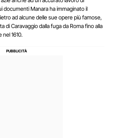
 grazie anche ad un accurato lavoro di
sui documenti Manara ha immaginato il
ietro ad alcune delle sue opere più famose,
vita di Caravaggio dalla fuga da Roma fino alla
 nel 1610.