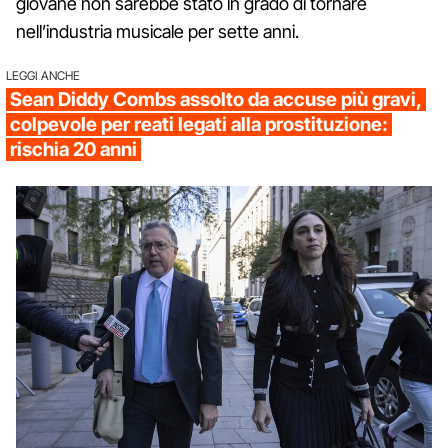
giovane non sarebbe stato in grado di tornare
nell’industria musicale per sette anni.
LEGGI ANCHE
Sean Diddy Combs assolto da accuse più gravi,
colpevole per reati legati alla prostituzione:
rischia 20 anni