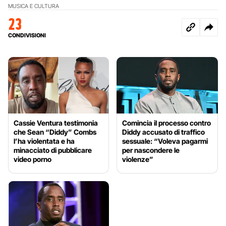
MUSICA E CULTURA
23
CONDIVISIONI
Cassie Ventura testimonia
Comincia il processo contro
che Sean “Diddy” Combs
Diddy accusato di traffico
l’ha violentata e ha
sessuale: “Voleva pagarmi
minacciato di pubblicare
per nascondere le
video porno
violenze”