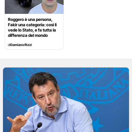
Roggero è una persona,
Fakir una categoria: così li
vede lo Stato, e fa tutta la
differenza del mondo
di
Damiano Rizzi