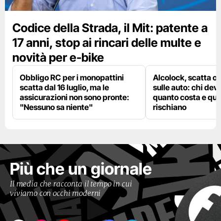
Codice della Strada, il Mit: patente a
17 anni, stop ai rincari delle multe e
novità per e-bike
Obbligo RC per i monopattini
Alcolock, scatta og
scatta dal 16 luglio, ma le
sulle auto: chi deve
assicurazioni non sono pronte:
quanto costa e qual
"Nessuno sa niente"
rischiano
Più che un giornale
Il media che racconta il tempo in cui
viviamo con occhi moderni