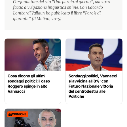
Co-fondatore del sito “Una parola al giorno”, dal 2010
faccio divulgazione linguistica online. Con Edoardo
Lombardi Vallauri ho pubblicato il libro “Parole di
giornata” (Il Mulino, 2015).
Cosa dicono gli ultimi
Sondaggi politici, Vannacci
sondaggi politici: il caso
si avvicina all’8%: con
Roggero spinge in alto
Futuro Nazionale vittoria
Vannacci
del centrodestra alle
Politiche
OPINIONE