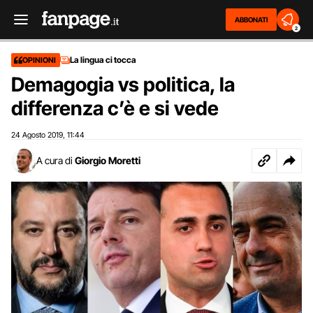
ABBONATI
2
La lingua ci tocca
OPINIONI
Demagogia vs politica, la
differenza c’è e si vede
24 Agosto 2019
11:44
,
A cura di
Giorgio Moretti