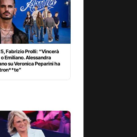
5, Fabrizio Prolli: “Vincerà
 o Emiliano. Alessandra
ano su Veronica Peparini ha
stron**te”