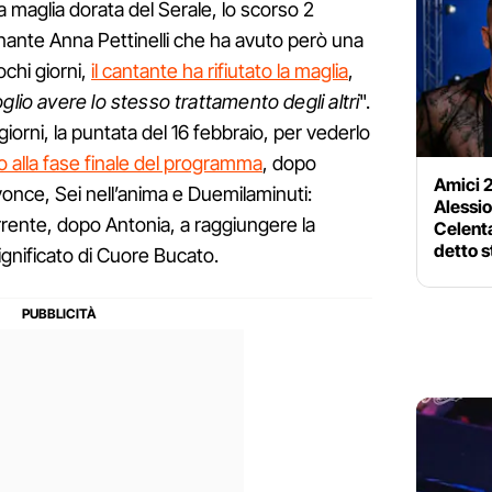
la maglia dorata del Serale, lo scorso 2
gnante Anna Pettinelli che ha avuto però una
ochi giorni,
il cantante ha rifiutato la maglia
,
glio avere lo stesso trattamento degli altri
".
iorni, la puntata del 16 febbraio, per vederlo
o alla fase finale del programma
, dopo
Amici 2
yonce, Sei nell’anima e Duemilaminuti:
Alessio
rrente, dopo Antonia, a raggiungere la
Celent
detto 
 significato di Cuore Bucato.