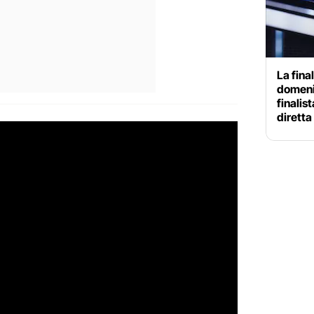
La fina
domenic
finalis
diretta