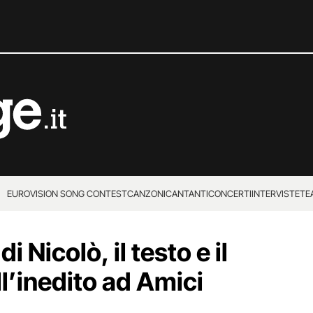
EUROVISION SONG CONTEST
CANZONI
CANTANTI
CONCERTI
INTERVISTE
TE
 Nicolò, il testo e il
ll’inedito ad Amici