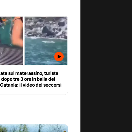
ata sul materassino, turista
 dopo tre 3 ore in balia del
Catania: il video dei soccorsi