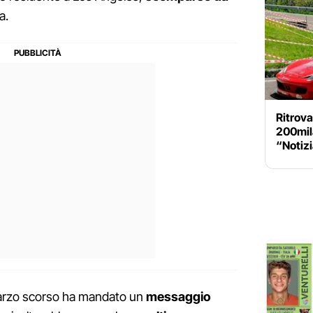
a.
Ritrova
200mil
“Notiz
 marzo scorso ha mandato un
messaggio