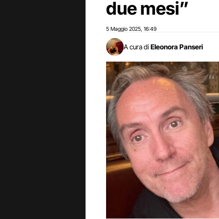
due mesi”
5 Maggio 2025
16:49
,
A cura di
Eleonora Panseri