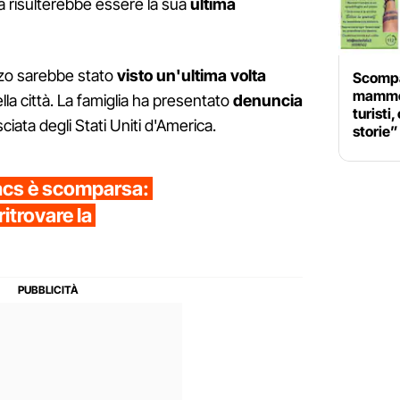
a risulterebbe essere la sua
ultima
rzo sarebbe stato
visto un'ultima volta
Scompar
mamme:
la città. La famiglia ha presentato
denuncia
turisti
iata degli Stati Uniti d'America.
storie”
acs è scomparsa:
ritrovare la