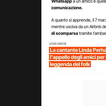
Whatsapp
a un amico e quell
comunicazione.
A quanto si apprende, il 7 ma
mentre usciva da un Airbnb del
di scomparsa
tramite l'ambasc
LEGGI ANCHE
La cantante Linda Perh
l'appello degli amici per 
leggenda del folk