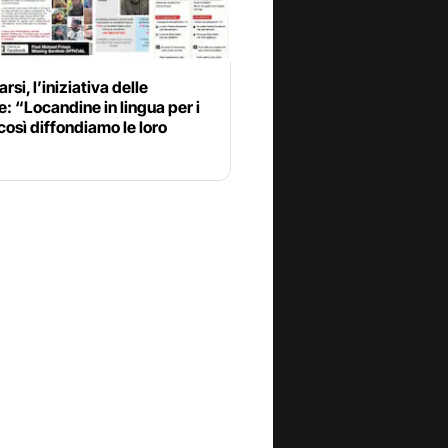
si, l’iniziativa delle
 “Locandine in lingua per i
, così diffondiamo le loro