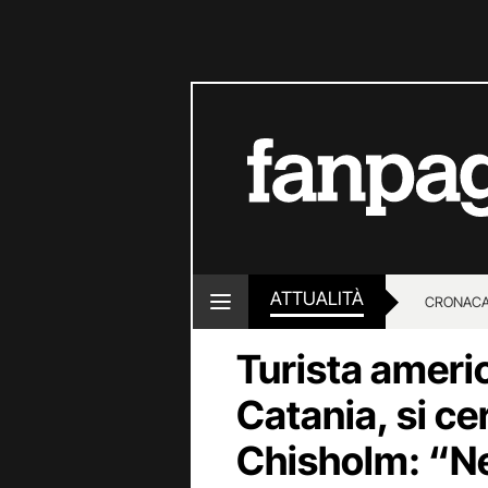
ATTUALITÀ
CRONACA
Turista amer
LOTTO E
Catania, si c
Chisholm: “Ne