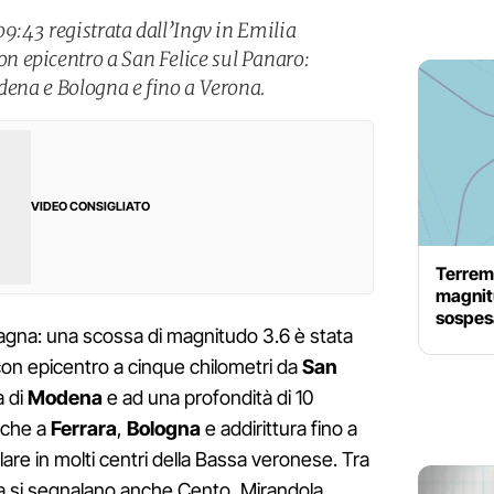
09:43 registrata dall’Ingv in Emilia
 epicentro a San Felice sul Panaro:
odena e Bologna e fino a Verona.
VIDEO CONSIGLIATO
Terremo
magnitu
sospesa
agna: una scossa di magnitudo 3.6 è stata
 con epicentro a cinque chilometri da
San
a di
Modena
e ad una profondità di 10
anche a
Ferrara
,
Bologna
e addirittura fino a
olare in molti centri della Bassa veronese. Tra
ita si segnalano anche Cento, Mirandola,