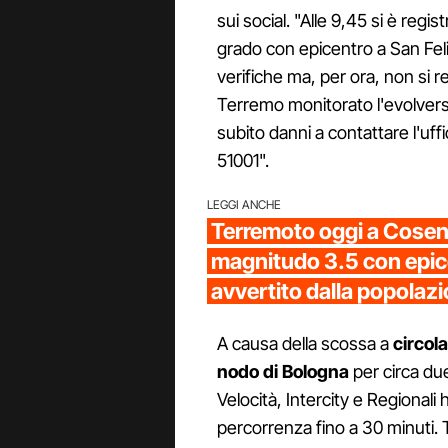
sui social. "Alle 9,45 si è regi
grado con epicentro a San Fel
verifiche ma, per ora, non si 
Terremo monitorato l'evolversi
subito danni a contattare l'u
51001".
LEGGI ANCHE
Terremoto oggi a Cosen
magnitudo 3.5 con epice
avvertito dalla popolaz
A causa della scossa a
circola
nodo di Bologna
per circa due
Velocità, Intercity e Regionali
percorrenza fino a 30 minuti. T