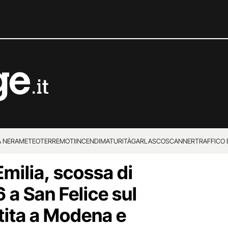
 NERA
METEO
TERREMOTI
INCENDI
MATURITÀ
GARLASCO
SCANNER
TRAFFICO E
milia, scossa di
 SUPERENALOTTO
 a San Felice sul
tita a Modena e