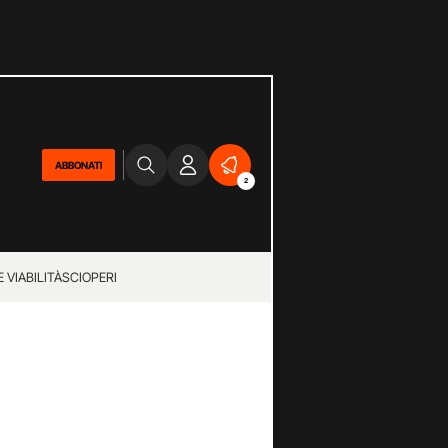
ABBONATI
2
 VIABILITÀ
SCIOPERI