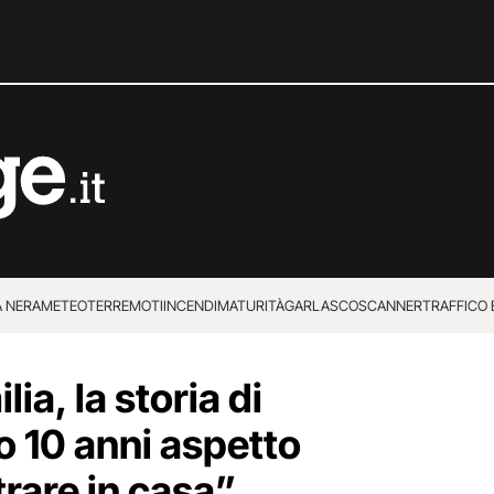
 NERA
METEO
TERREMOTI
INCENDI
MATURITÀ
GARLASCO
SCANNER
TRAFFICO E
 SUPERENALOTTO
ia, la storia di
 10 anni aspetto
trare in casa”