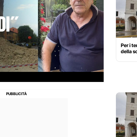
Per i t
della s