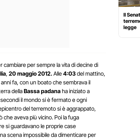
Il Sena
terremo
legge
er cambiare per sempre la vita di decine di
lia
,
20 maggio 2012.
Alle
4:03
del mattino,
i anni fa, con un boato che sembrava il
terra della
Bassa padana
ha iniziato a
 secondi il mondo si è fermato e ogni
ll'epicentro del terremoto si è aggrappato,
ò che aveva più vicino. Poi la fuga
re si guardavano le proprie case
Una scena impossibile da dimenticare per