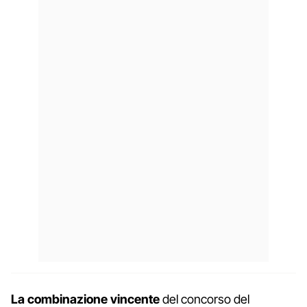
La combinazione vincente
del concorso del