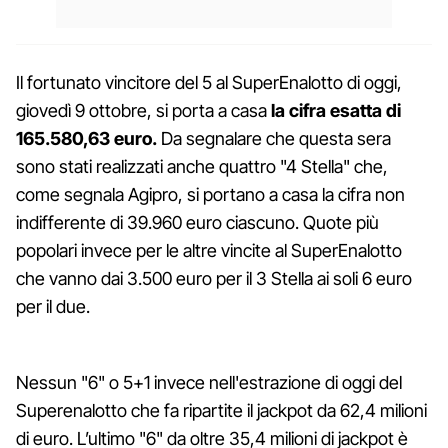
Il fortunato vincitore del 5 al SuperEnalotto di oggi,
giovedì 9 ottobre, si porta a casa
la cifra esatta di
165.580,63 euro.
Da segnalare che questa sera
sono stati realizzati anche quattro "4 Stella" che,
come segnala Agipro, si portano a casa la cifra non
indifferente di 39.960 euro ciascuno. Quote più
popolari invece per le altre vincite al SuperEnalotto
che vanno dai 3.500 euro per il 3 Stella ai soli 6 euro
per il due.
Nessun "6" o 5+1 invece nell'estrazione di oggi del
Superenalotto che fa ripartite il jackpot da 62,4 milioni
di euro. L’ultimo "6" da oltre 35,4 milioni di jackpot è