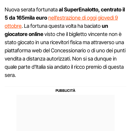
Nuova serata fortunata
al SuperEnalotto, centrato il
5 da 165mila euro
nell’estrazione di oggi giovedì 9
ottobre
. La fortuna questa volta ha baciato
un
giocatore online
visto che il biglietto vincente non è
stato giocato in una ricevitori fisica ma attraverso una
piattaforma web del Concessionario o di uno dei punti
vendita a distanza autorizzati. Non si sa dunque in
quale parte d'Italia sia andato il ricco premio di questa
sera.