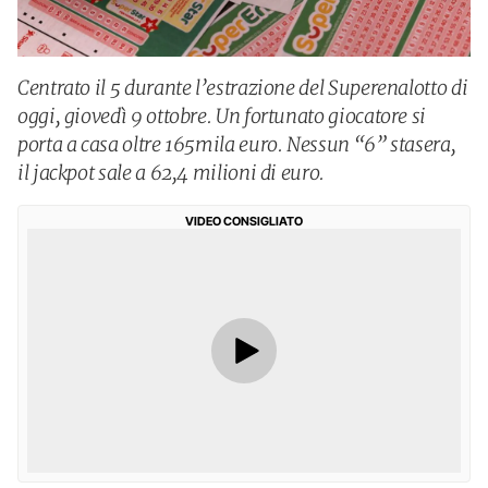
Centrato il 5 durante l’estrazione del Superenalotto di
oggi, giovedì 9 ottobre. Un fortunato giocatore si
porta a casa oltre 165mila euro. Nessun “6” stasera,
il jackpot sale a 62,4 milioni di euro.
VIDEO CONSIGLIATO