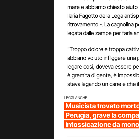
mare e abbiamo chiesto aiuto a
Ilaria Fagotto della Lega antisp
ritrovamento -. La cagnolina p
legata dalle zampe per farla a
"Troppo dolore e troppa catti
abbiano voluto infliggere una
legare così, doveva essere pe
è gremita di gente, è impossi
stava legando un cane e che il
LEGGI ANCHE
Musicista trovato morto 
Perugia, grave la comp
intossicazione da mon