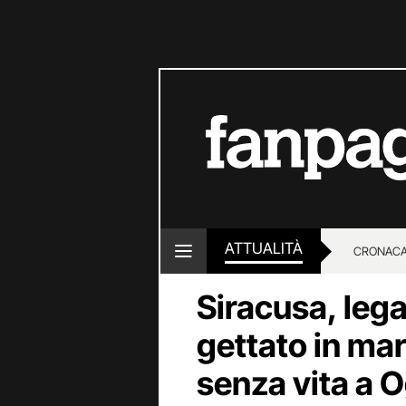
ATTUALITÀ
CRONACA
Siracusa, leg
LOTTO E
gettato in mar
senza vita a 