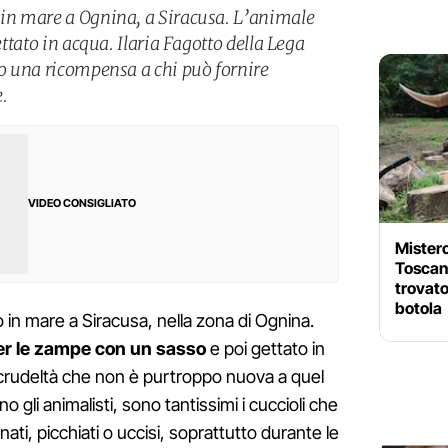
 in mare a Ognina, a Siracusa. L’animale
gettato in acqua. Ilaria Fagotto della Lega
to una ricompensa a chi può fornire
.
VIDEO CONSIGLIATO
Mistero
Toscan
trovato
botola
in mare a Siracusa, nella zona di Ognina.
per le zampe con un sasso
e poi gettato in
rudeltà che non è purtroppo nuova a quel
no gli animalisti, sono tantissimi i cuccioli che
i, picchiati o uccisi, soprattutto durante le