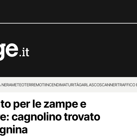
 NERA
METEO
TERREMOTI
INCENDI
MATURITÀ
GARLASCO
SCANNER
TRAFFICO E
ato per le zampe e
 SUPERENALOTTO
e: cagnolino trovato
Ognina