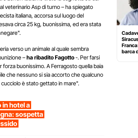
l veterinario Asp di turno – ha spiegato
ecista italiana, accorsa sul luogo del
esava circa 25 kg, buonissima, ed era stata
nnegare".
Cadave
Siracus
Franca:
veria verso un animale al quale sembra
barca 
 punizione –
ha ribadito Fagotto
-. Per farsi
r forza buonissimo. A Ferragosto quella baia
bile che nessuno si sia accorto che qualcuno
 cucciolo è stato gettato in mare".
in hotel a
agna: sospetta
ossido