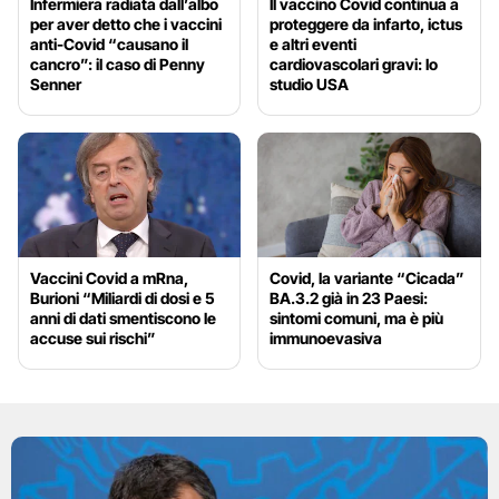
Infermiera radiata dall’albo
Il vaccino Covid continua a
per aver detto che i vaccini
proteggere da infarto, ictus
anti-Covid “causano il
e altri eventi
cancro”: il caso di Penny
cardiovascolari gravi: lo
Senner
studio USA
Vaccini Covid a mRna,
Covid, la variante “Cicada”
Burioni “Miliardi di dosi e 5
BA.3.2 già in 23 Paesi:
anni di dati smentiscono le
sintomi comuni, ma è più
accuse sui rischi”
immunoevasiva