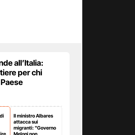
e all’Italia:
ntiere per chi
o Paese
di
Il ministro Albares
attacca sui
migranti: "Governo
ire
Meloni non