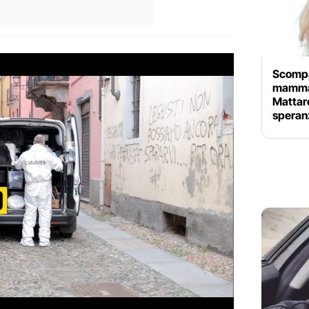
Scompa
mamma 
Mattare
speran