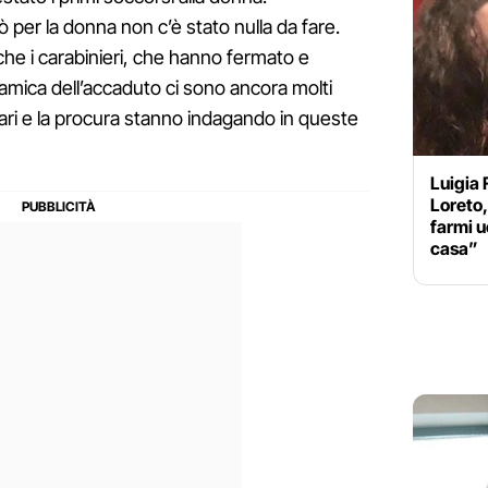
ò per la donna non c’è stato nulla da fare.
he i carabinieri, che hanno fermato e
inamica dell’accaduto ci sono ancora molti
litari e la procura stanno indagando in queste
Luigia 
Loreto,
farmi u
casa”