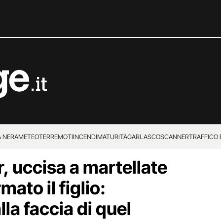
 NERA
METEO
TERREMOTI
INCENDI
MATURITÀ
GARLASCO
SCANNER
TRAFFICO E
, uccisa a martellate
 SUPERENALOTTO
mato il figlio:
la faccia di quel