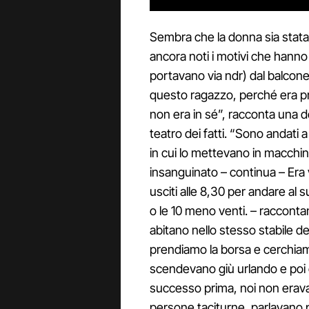
Sembra che la donna sia stata
ancora noti i motivi che hanno 
portavano via ndr) dal balcone 
questo ragazzo, perché era prop
non era in sé”, racconta una d
teatro dei fatti. “Sono andati 
in cui lo mettevano in macchi
insanguinato – continua – Era 
usciti alle 8,30 per andare al 
o le 10 meno venti. – raccont
abitano nello stesso stabile del
prendiamo la borsa e cerchiamo
scendevano giù urlando e poi è
successo prima, noi non eravam
persone taciturne, parlavano 