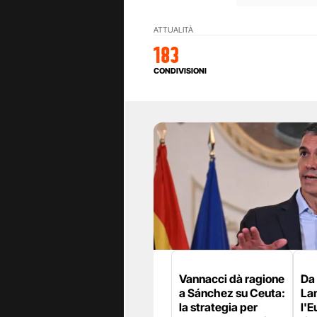
ATTUALITÀ
183
CONDIVISIONI
Vannacci dà ragione
Da
a Sánchez su Ceuta:
La
la strategia per
l'E