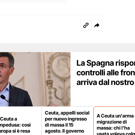
La Spagna rispond
controlli alle fro
arriva dal nostr
Ceuta, appelli social
A Ceuta un'arma 
 Ceuta a
per nuovo ingresso
migrazione di
mpedusa: così
di massa il 15
massa: chi l'ha
uropa si è resa
agosto. Il governo
usata voleva colp