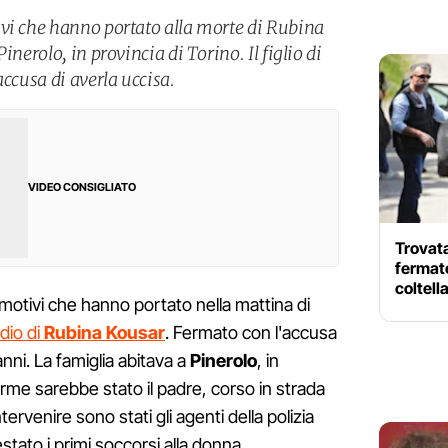
vi che hanno portato alla morte di Rubina
inerolo, in provincia di Torino. Il figlio di
accusa di averla uccisa.
VIDEO CONSIGLIATO
Trovata
fermato
coltell
motivi che hanno portato nella mattina di
idio di
Rubina Kousar
. Fermato con l'accusa
 anni. La famiglia abitava a
Pinerolo
, in
llarme sarebbe stato il padre, corso in strada
tervenire sono stati gli agenti della polizia
stato i primi soccorsi alla donna.