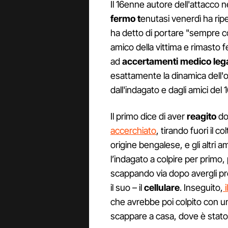
Il 16enne autore dell'attacco ne
fermo t
enutasi venerdì ha rip
ha detto di portare "sempre c
amico della vittima e rimasto f
ad
accertamenti
medico
lega
esattamente la dinamica dell'
dall'indagato e dagli amici de
Il primo dice di aver
reagito
dop
accerchiato
, tirando fuori il co
origine bengalese, e gli altri a
l’indagato a colpire per primo
scappando via dopo avergli pr
il suo – il
cellulare
. Inseguito,
i
che avrebbe poi colpito con 
scappare a casa, dove è stato 