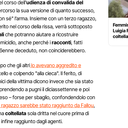
l corso dell'
udienza di convalida del
ercorso la sua versione di quanto successo,
on sé" l’arma. Insieme con un terzo ragazzo,
Femmini
erito nel corso della rissa, verrà sottoposto
Luigia 
li
che potranno aiutare a ricostruire
coltell
omicidio, anche perché i
racconti
, fatti
l 16enne deceduto, non coinciderebbero.
o che gli altri
lo avevano aggredito e
ltello e colpendo "alla cieca". Il ferito, di
mici della vittima dicono invece che sia stato
, prendendo a pugni il diciassettenne e poi
eso – forse per sbaglio, confondendolo con
l ragazzo sarebbe stato raggiunto da Fallou
,
una
coltellata
sola dritta nel cuore prima di
infine raggiunto dagli agenti.