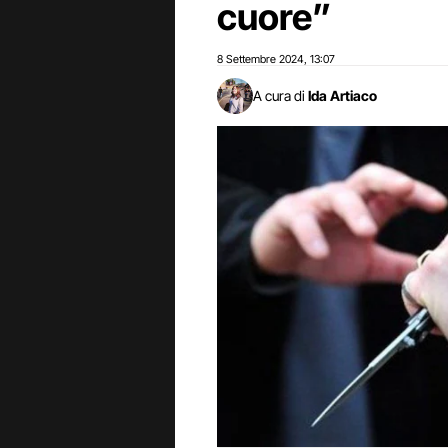
cuore”
8 Settembre 2024
13:07
,
A cura di
Ida Artiaco