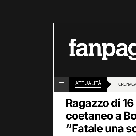
ATTUALITÀ
CRONACA
Ragazzo di 16
LOTTO E
coetaneo a Bo
“Fatale una so