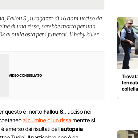
ia, Fallou S., il ragazzo di 16 anni ucciso da
ine di una rissa, sarebbe morto per una
Ok al nulla osta per i funerali. Il baby killer
Trovata
VIDEO CONSIGLIATO
fermato
coltell
r questo è morto
Fallou
S.
, ucciso nei
 coetaneo
al culmine di un rissa
mentre si
è emerso dai risultati dell'
autopsia
teo Tudini. Il particolare non è da