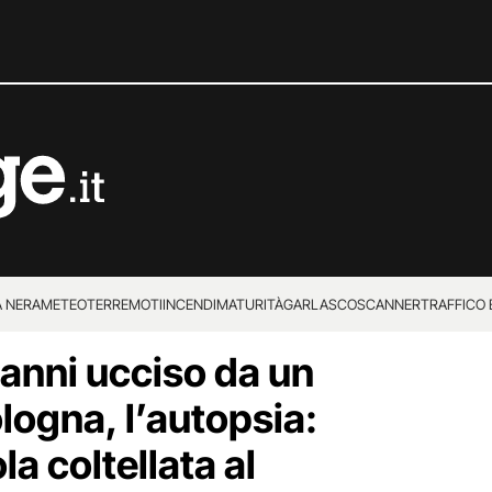
 NERA
METEO
TERREMOTI
INCENDI
MATURITÀ
GARLASCO
SCANNER
TRAFFICO E
 anni ucciso da un
 SUPERENALOTTO
logna, l’autopsia:
la coltellata al