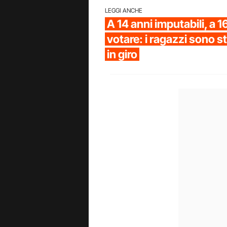
LEGGI ANCHE
A 14 anni imputabili, a
votare: i ragazzi sono st
in giro