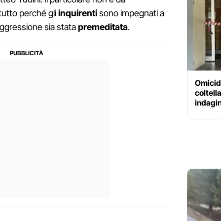
tutto perché gli
inquirenti
sono impegnati a
aggressione sia stata
premeditata
.
Omicid
coltell
indagin