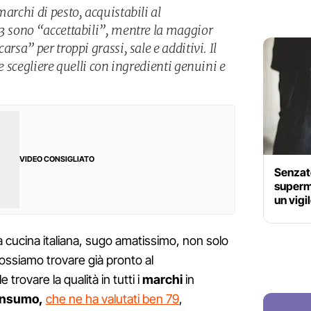
marchi di pesto, acquistabili al
 3 sono “accettabili”, mentre la maggior
arsa” per troppi grassi, sale e additivi. Il
 e scegliere quelli con ingredienti genuini e
VIDEO CONSIGLIATO
Senzate
superme
un vigi
a cucina italiana, sugo amatissimo, non solo
 possiamo trovare già pronto al
 trovare la qualità in tutti i
marchi
in
onsumo,
che ne ha valutati ben 79
,