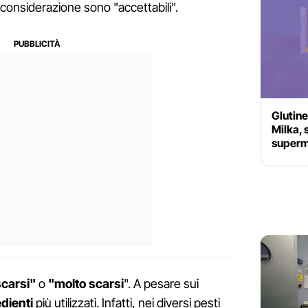
n considerazione sono "accettabili".
Glutine
Milka, 
supermer
scarsi"
o
"molto
scarsi
". A pesare sui
dienti
più utilizzati. Infatti, nei diversi pesti