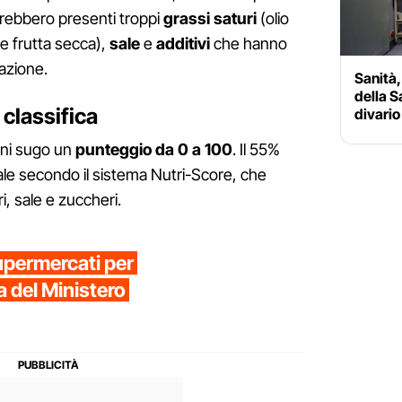
arebbero presenti troppi
grassi saturi
(olio
 e frutta secca),
sale
e
additivi
che hanno
azione.
Sanità,
della S
 classifica
divario
gni sugo un
punteggio da 0 a 100
. Il 55%
nale secondo il sistema Nutri-Score, che
i, sale e zuccheri.
supermercati per
ta del Ministero