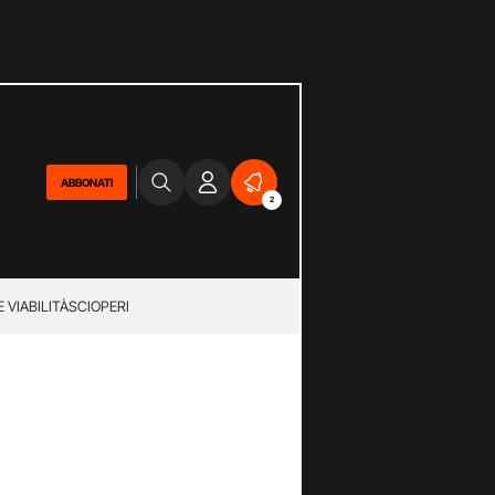
ABBONATI
2
 VIABILITÀ
SCIOPERI