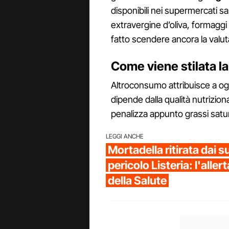
disponibili nei supermercati s
extravergine d’oliva, formaggi
fatto scendere ancora la valut
Come viene stilata la
Altroconsumo attribuisce a o
dipende dalla qualità nutrizio
penalizza appunto grassi satur
LEGGI ANCHE
Mortadella ritirata dai 
pericolo Listeria: l'aller
della Salute