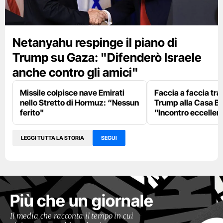
Netanyahu respinge il piano di
Trump su Gaza: "Difenderò Israele
anche contro gli amici"
Missile colpisce nave Emirati
Faccia a faccia tr
nello Stretto di Hormuz: “Nessun
Trump alla Casa Bi
ferito"
"Incontro eccellent
LEGGI TUTTA LA STORIA
SEGUI
Più che un giornale
Il media che racconta il tempo in cui