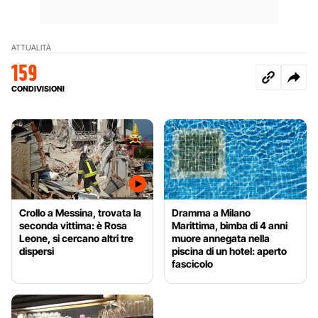
ATTUALITÀ
159
CONDIVISIONI
Crollo a Messina, trovata la
Dramma a Milano
seconda vittima: è Rosa
Marittima, bimba di 4 anni
Leone, si cercano altri tre
muore annegata nella
dispersi
piscina di un hotel: aperto
fascicolo