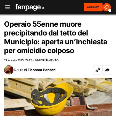
ABBONATI
2
Operaio 55enne muore
precipitando dal tetto del
Municipio: aperta un’inchiesta
per omicidio colposo
29 Agosto 2025
15:42
AGGIORNAMENTO
,
•
A cura di
Eleonora Panseri