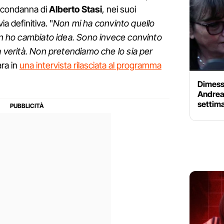
a condanna di
Alberto Stasi
, nei suoi
a definitiva. "
Non mi ha convinto quello
non ho cambiato idea. Sono invece convinto
a verità. Non pretendiamo che lo sia per
ara in
una intervista rilasciata al programma
Dimessa
Andrea 
settim