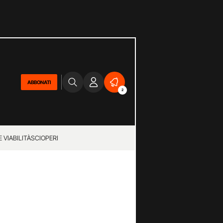
ABBONATI
2
 VIABILITÀ
SCIOPERI