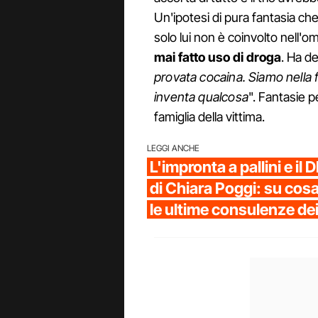
Un'ipotesi di pura fantasia ch
solo lui non è coinvolto nell'o
mai fatto uso di droga
. Ha de
provata cocaina. Siamo nella 
inventa qualcosa
". Fantasie 
famiglia della vittima.
LEGGI ANCHE
L'impronta a pallini e il
di Chiara Poggi: su cos
le ultime consulenze de