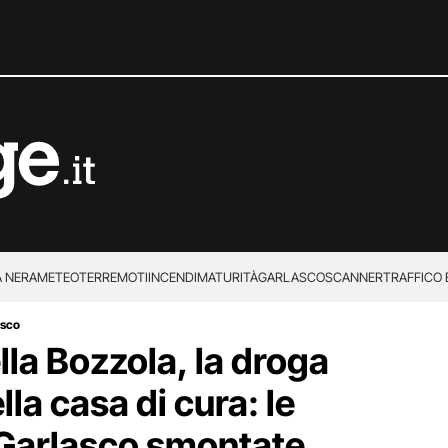
 NERA
METEO
TERREMOTI
INCENDI
MATURITÀ
GARLASCO
SCANNER
TRAFFICO E
asco
 SUPERENALOTTO
ella Bozzola, la droga
ella casa di cura: le
 Garlasco smontate