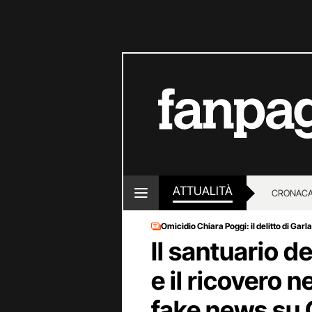
ATTUALITÀ
CRONACA
Omicidio Chiara Poggi: il delitto di Garl
LOTTO E
Il santuario d
e il ricovero n
fake news su