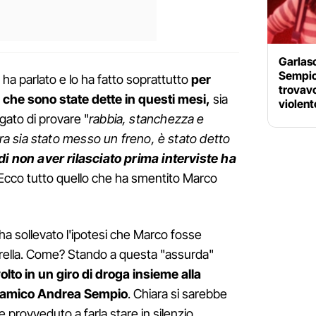
Garlasc
Sempio:
 ha parlato e lo ha fatto soprattutto
per
trovavo
 che sono state dette in questi mesi,
sia
violent
egato di provare "
rabbia, stanchezza e
 sia stato messo un freno, è stato detto
e di non aver rilasciato prima interviste ha
 Ecco tutto quello che ha smentito Marco
 ha sollevato l'ipotesi che Marco fosse
sorella. Come? Stando a questa "assurda"
olto in un giro di droga insieme alla
l'amico Andrea Sempio
. Chiara si sarebbe
be provveduto a farla stare in silenzio.