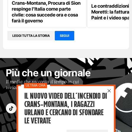
Crans-Montana, Procura di Sion
Le contraddizioni 
respinge l'Italia come parte
Moretti: la fattura 
civile: cosa succede ora e cosa
Paint e i video spar
farà il governo
LEGGI TUTTA LA STORIA
SEGUI
Più che un giornale
Il media che racconta il tempo in cui
viviamo con occhi moderni
Il nuovo video dell’incendio di
Crans-Montana, i ragazzi
Urlano e cercano di sfondare
le vetrate