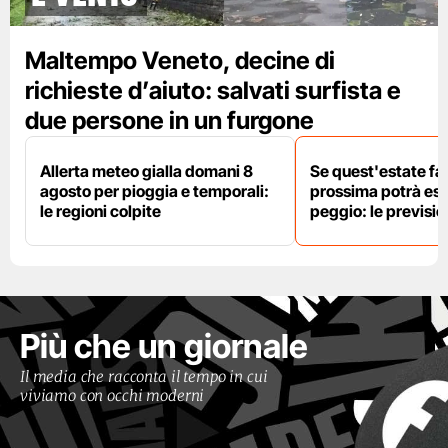
Maltempo Veneto, decine di
richieste d’aiuto: salvati surfista e
due persone in un furgone
Allerta meteo gialla domani 8
Se quest'estate fa 
agosto per pioggia e temporali:
prossima potrà es
le regioni colpite
peggio: le previsi
Più che un giornale
Il media che racconta il tempo in cui
viviamo con occhi moderni