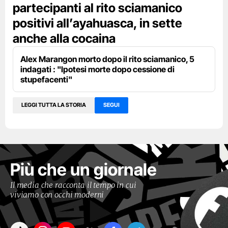
partecipanti al rito sciamanico
positivi all’ayahuasca, in sette
anche alla cocaina
Alex Marangon morto dopo il rito sciamanico, 5
indagati : "Ipotesi morte dopo cessione di
stupefacenti"
LEGGI TUTTA LA STORIA
SEGUI
Più che un giornale
Il media che racconta il tempo in cui
viviamo con occhi moderni