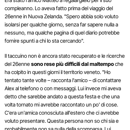
Era stato l'amico Matteo a regalarglielo per il suo
compleanno. Lo aveva fatto prima del viaggio del
26enne in Nuova Zelanda. "Spero abbia solo voluto
isolarsi per qualche giorno, senza far sapere nulla a
nessuno, ma qualche pagina di quel diario potrebbe
fornire spunti a chi lo sta cercando".
Il taccuino non è ancora stato recuperato e le ricerche
del 26enne
sono rese più difficili dal maltempo
che
ha colpito in questi giorni il territorio veneto. "Ho
tentato tante volte – racconta l'amico – di contattare
Alex al telefono o con messaggi. Lui invece mi aveva
detto che sarebbe andato a questa festa e che una
volta tornato mi avrebbe raccontato un po' di cose.
C'era un'amica conosciuta all'estero che ci avrebbe
voluto presentare. Questa persona non so chi sia e
probabilmente non sa nulla della scomparsa. Lui