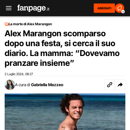
ABBONATI
2
La morte di Alex Marangon
Alex Marangon scomparso
dopo una festa, si cerca il suo
diario. La mamma: “Dovevamo
pranzare insieme”
2 Luglio 2024
08:27
,
A cura di
Gabriella Mazzeo