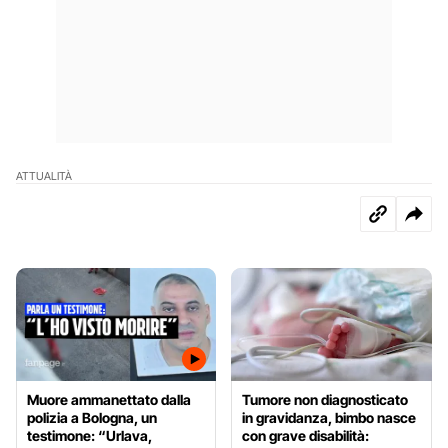
ATTUALITÀ
Muore ammanettato dalla
Tumore non diagnosticato
polizia a Bologna, un
in gravidanza, bimbo nasce
testimone: “Urlava,
con grave disabilità: