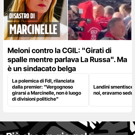
disastro di
marcinelle
Meloni contro la CGIL: "Girati di
spalle mentre parlava La Russa". Ma
è un sindacato belga
La polemica di FdI, rilanciata
dalla premier: "Vergognoso
Landini smentisce
girarsi a Marcinelle, non è luogo
noi, eravamo sedut
di divisioni politiche"