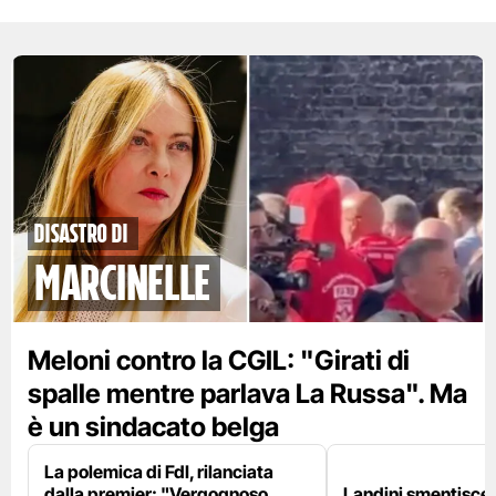
disastro di
marcinelle
Meloni contro la CGIL: "Girati di
spalle mentre parlava La Russa". Ma
è un sindacato belga
La polemica di FdI, rilanciata
dalla premier: "Vergognoso
Landini smentisce