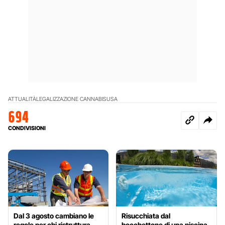
ATTUALITÀ
LEGALIZZAZIONE CANNABIS
USA
694
CONDIVISIONI
Dal 3 agosto cambiano le
Risucchiata dal
regole per chi ristruttura
bocchettone di una piscina