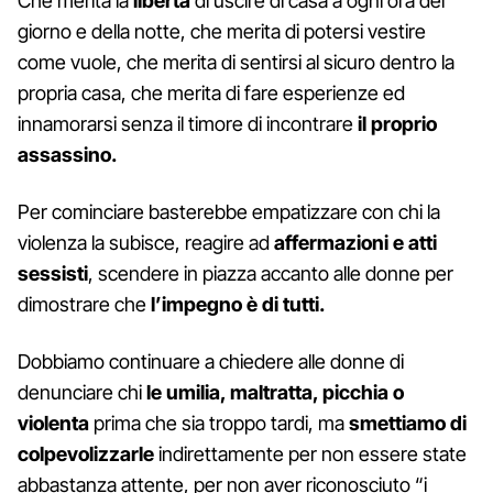
Che merita la
libertà
di uscire di casa a ogni ora del
giorno e della notte, che merita di potersi vestire
come vuole, che merita di sentirsi al sicuro dentro la
propria casa, che merita di fare esperienze ed
innamorarsi senza il timore di incontrare
il proprio
assassino.
Per cominciare basterebbe empatizzare con chi la
violenza la subisce, reagire ad
affermazioni e atti
sessisti
, scendere in piazza accanto alle donne per
dimostrare che
l’impegno è di tutti.
Dobbiamo continuare a chiedere alle donne di
denunciare chi
le umilia, maltratta, picchia o
violenta
prima che sia troppo tardi, ma
smettiamo di
colpevolizzarle
indirettamente per non essere state
abbastanza attente, per non aver riconosciuto “i