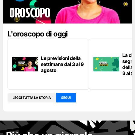
Oroscopo
L'oroscopo di oggi
La cla
Le previsioni della
segni 
settimana dal 3 al 9
della
agosto
3 al 
LEGGI TUTTA LA STORIA
SEGUI