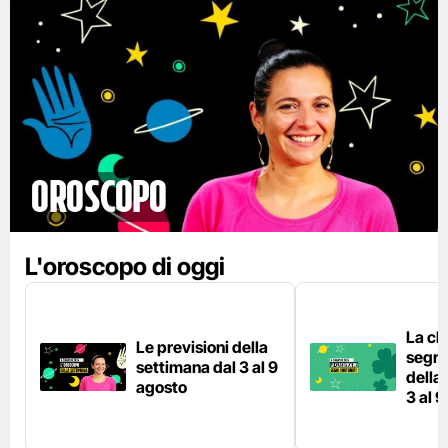
Oroscopo
L'oroscopo di oggi
La cla
Le previsioni della
segni 
settimana dal 3 al 9
della
agosto
3 al 