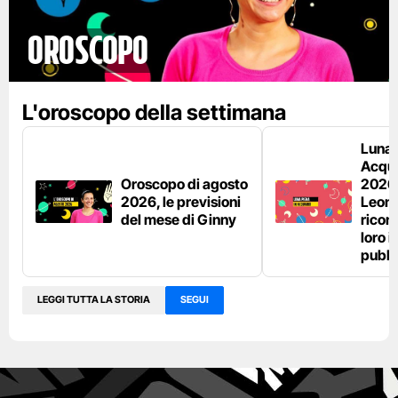
Oroscopo
L'oroscopo della settimana
Luna 
Acquar
Oroscopo di agosto
2026:
2026, le previsioni
Leon
del mese di Ginny
ricon
loro 
pubbl
LEGGI TUTTA LA STORIA
SEGUI