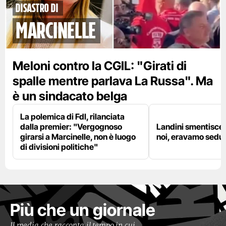
disastro di
marcinelle
Meloni contro la CGIL: "Girati di
spalle mentre parlava La Russa". Ma
è un sindacato belga
La polemica di FdI, rilanciata
dalla premier: "Vergognoso
Landini smentisce
girarsi a Marcinelle, non è luogo
noi, eravamo sedut
di divisioni politiche"
Più che un giornale
Il media che racconta il tempo in cui