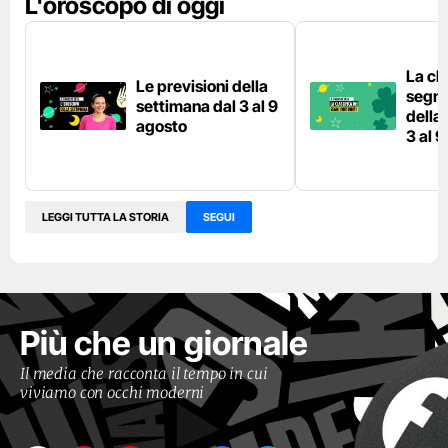
L'oroscopo di oggi
La cla
Le previsioni della
segni 
settimana dal 3 al 9
della
agosto
3 al 
LEGGI TUTTA LA STORIA
SEGUI
Più che un giornale
Il media che racconta il tempo in cui
viviamo con occhi moderni