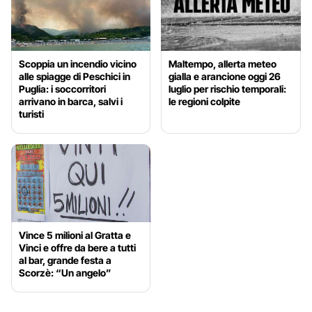
Scoppia un incendio vicino
Maltempo, allerta meteo
alle spiagge di Peschici in
gialla e arancione oggi 26
Puglia: i soccorritori
luglio per rischio temporali:
arrivano in barca, salvi i
le regioni colpite
turisti
Vince 5 milioni al Gratta e
Vinci e offre da bere a tutti
al bar, grande festa a
Scorzè: “Un angelo”