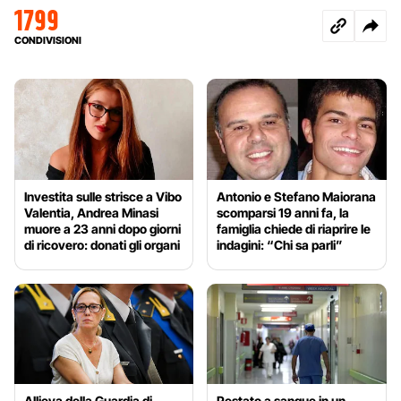
1799
CONDIVISIONI
Investita sulle strisce a Vibo
Antonio e Stefano Maiorana
Valentia, Andrea Minasi
scomparsi 19 anni fa, la
muore a 23 anni dopo giorni
famiglia chiede di riaprire le
di ricovero: donati gli organi
indagini: “Chi sa parli”
Allieva della Guardia di
Pestato a sangue in un