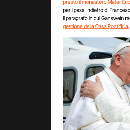
presto il monastero Mater Ecc
per i passi indietro di France
il paragrafo in cui Ganswein r
gestione della Casa Pontificia.