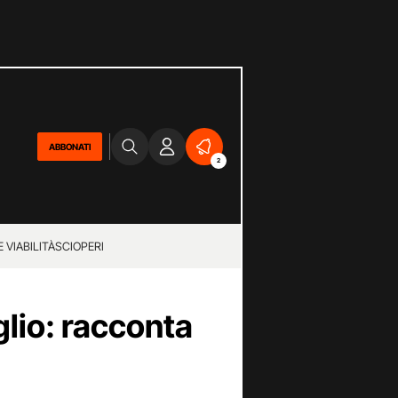
ABBONATI
2
 VIABILITÀ
SCIOPERI
glio: racconta