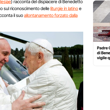
lesiae
) racconta del dispiacere di Benedetto
sco sul riconoscimento delle
liturgie in latino
e
acconta il suo
allontanamento forzato dalla
Padre G
di Bene
vigile q