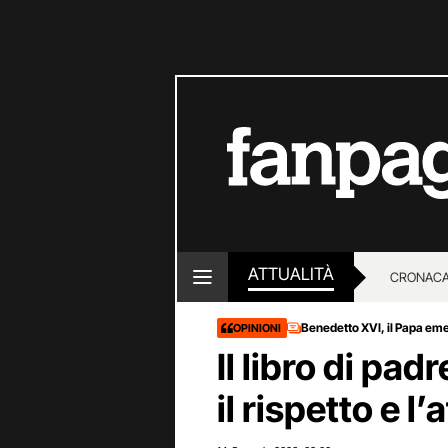
ATTUALITÀ
CRONACA
LOTTO E
Benedetto XVI, il Papa eme
OPINIONI
Il libro di pa
il rispetto e l’