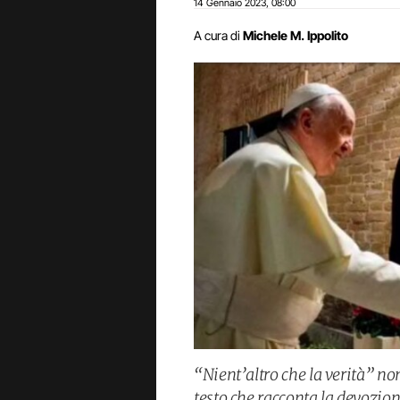
14 Gennaio 2023
08:00
,
A cura di
Michele M. Ippolito
“Nient’altro che la verità” no
testo che racconta la devozion