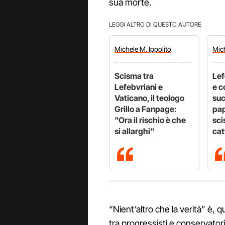
sua morte.
LEGGI ALTRO DI QUESTO AUTORE
Michele
M. Ippolito
Mic
Scisma tra
Lef
Lefebvriani e
e c
Vaticano, il teologo
su
Grillo a Fanpage:
pap
"Ora il rischio è che
sci
si allarghi"
cat
“Nient’altro che la verità” è, 
tra progressisti e conservatori