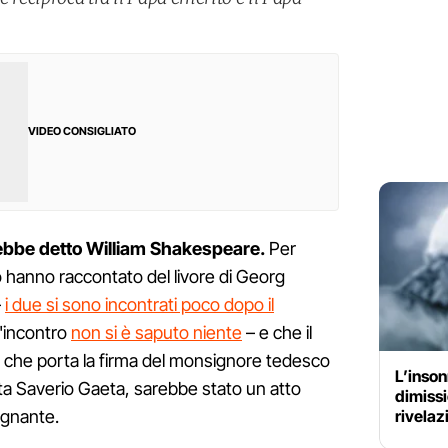
VIDEO CONSIGLIATO
ebbe detto William Shakespeare.
Per
 hanno raccontato del livore di Georg
–
i due si sono incontrati poco dopo il
l'incontro
non si è saputo niente
– e che il
à”, che porta la firma del monsignore tedesco
L’inson
ista Saverio Gaeta, sarebbe stato un atto
dimissi
rivelaz
egnante.