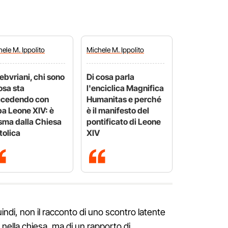
hele
M. Ippolito
Michele
M. Ippolito
ebvriani, chi sono
Di cosa parla
osa sta
l'enciclica Magnifica
ccedendo con
Humanitas e perché
a Leone XIV: è
è il manifesto del
sma dalla Chiesa
pontificato di Leone
tolica
XIV
quindi, non il racconto di uno scontro latente
 nella chiesa, ma di un rapporto di