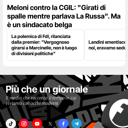
Meloni contro la CGIL: "Girati di
spalle mentre parlava La Russa". Ma
è un sindacato belga
La polemica di FdI, rilanciata
dalla premier: "Vergognoso
Landini smentisce
girarsi a Marcinelle, non è luogo
noi, eravamo sedut
di divisioni politiche"
Più che un giornale
Il media che racconta il tempo in cui
viviamo con occhi moderni