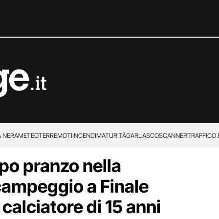
 NERA
METEO
TERREMOTI
INCENDI
MATURITÀ
GARLASCO
SCANNER
TRAFFICO E
opo pranzo nella
 SUPERENALOTTO
 campeggio a Finale
calciatore di 15 anni