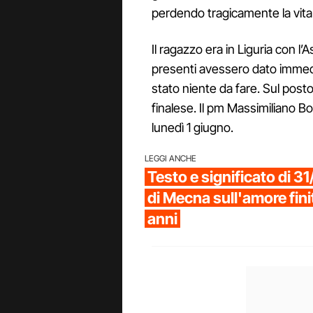
perdendo tragicamente la vita
Il ragazzo era in Liguria con 
presenti avessero dato immedi
stato niente da fare. Sul posto
finalese. Il pm Massimiliano Bol
lunedì 1 giugno.
LEGGI ANCHE
Testo e significato di 31/
di Mecna sull'amore fin
anni