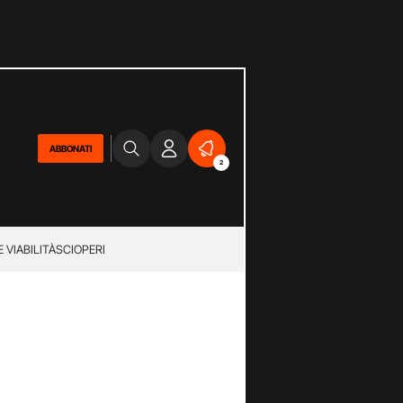
ABBONATI
2
 VIABILITÀ
SCIOPERI