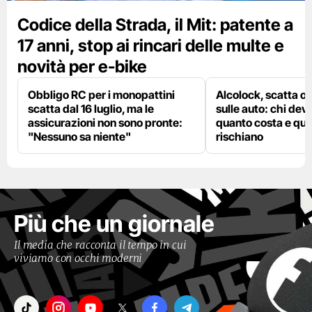
Codice della Strada, il Mit: patente a
17 anni, stop ai rincari delle multe e
novità per e-bike
Obbligo RC per i monopattini
Alcolock, scatta og
scatta dal 16 luglio, ma le
sulle auto: chi deve
assicurazioni non sono pronte:
quanto costa e qual
"Nessuno sa niente"
rischiano
Più che un giornale
Il media che racconta il tempo in cui
viviamo con occhi moderni