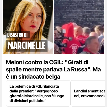
disastro di
marcinelle
Meloni contro la CGIL: "Girati di
spalle mentre parlava La Russa". Ma
è un sindacato belga
La polemica di FdI, rilanciata
dalla premier: "Vergognoso
Landini smentisce
girarsi a Marcinelle, non è luogo
noi, eravamo sedut
di divisioni politiche"