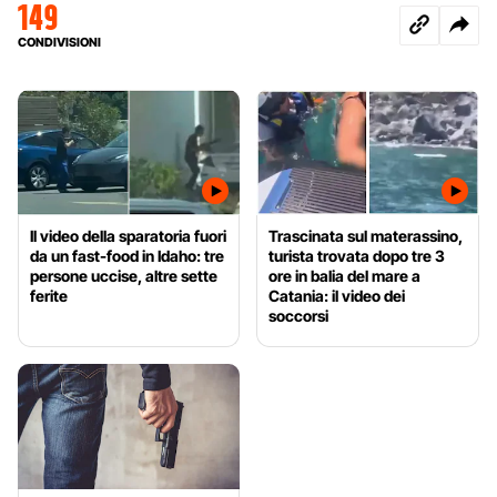
149
CONDIVISIONI
Il video della sparatoria fuori
Trascinata sul materassino,
da un fast-food in Idaho: tre
turista trovata dopo tre 3
persone uccise, altre sette
ore in balia del mare a
ferite
Catania: il video dei
soccorsi