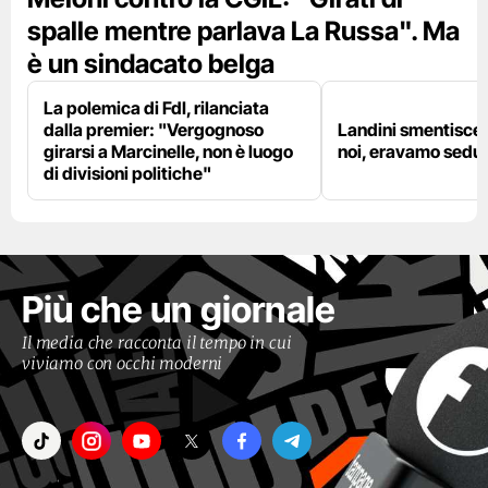
spalle mentre parlava La Russa". Ma
è un sindacato belga
La polemica di FdI, rilanciata
dalla premier: "Vergognoso
Landini smentisce
girarsi a Marcinelle, non è luogo
noi, eravamo sedut
di divisioni politiche"
Più che un giornale
Il media che racconta il tempo in cui
viviamo con occhi moderni