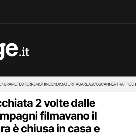
 NERA
METEO
TERREMOTI
INCENDI
MATURITÀ
GARLASCO
SCANNER
TRAFFICO E
chiata 2 volte dalle
 SUPERENALOTTO
ompagni filmavano il
a è chiusa in casa e