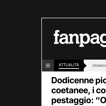
ATTUALITÀ
CRONACA
Dodicenne pic
LOTTO E
coetanee, i c
pestaggio: “Or