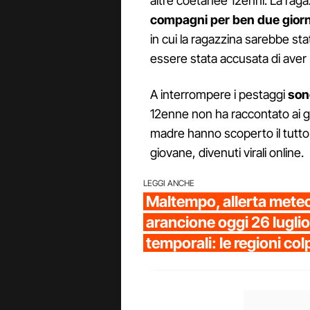
altre coetanee 12enni. La raga
compagni per ben due giorni
in cui la ragazzina sarebbe st
essere stata accusata di aver 
A interrompere i pestaggi
sono
12enne non ha raccontato ai ge
madre hanno scoperto il tutto 
giovane, divenuti virali online.
LEGGI ANCHE
Maltempo, allerta meteo 
arancione oggi 26 luglio
temporali: le regioni col