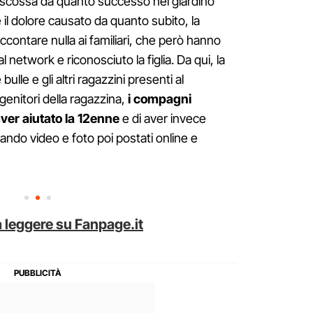
 scossa da quanto successo nel giardino
e il dolore causato da quanto subito, la
contare nulla ai familiari, che però hanno
al network e riconosciuto la figlia. Da qui, la
ulle e gli altri ragazzini presenti al
enitori della ragazzina,
i compagni
ver aiutato la 12enne
e di aver invece
zzando video e foto poi postati online e
 leggere su Fanpage.it