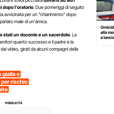
zzina è stata picchiata
davanti ad altri
 dopo l'oratorio
. Due pomeriggi di seguito
ata avvicinata per un "chiarimento" dopo
parlato male di un'amica.
Omicidi
alla mog
 stati un docente e un sacerdote
. La
a lancia
nitori quanto successo e il padre e la
dai video, girati da alcuni compagni della
gialla e
 per rischio
pite