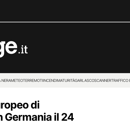
 NERA
METEO
TERREMOTI
INCENDI
MATURITÀ
GARLASCO
SCANNER
TRAFFICO E
 SUPERENALOTTO
ropeo di
n Germania il 24