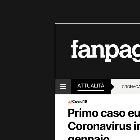
ATTUALITÀ
CRONACA
Covid 19
LOTTO E
Primo caso eu
Coronavirus i
gennaio