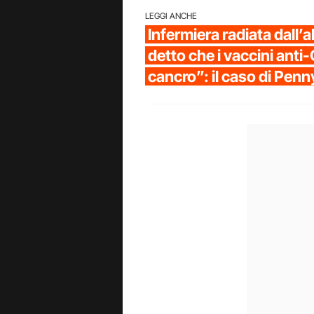
LEGGI ANCHE
Infermiera radiata dall’a
detto che i vaccini anti
cancro”: il caso di Pen