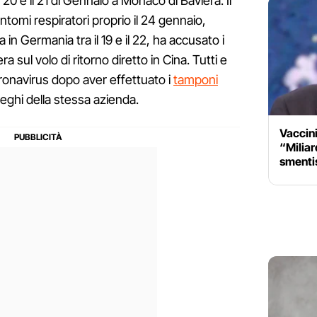
 20 e il 21 di Gennaio a Monaco di Baviera. Il
intomi respiratori proprio il 24 gennaio,
in Germania tra il 19 e il 22, ha accusato i
a sul volo di ritorno diretto in Cina. Tutti e
coronavirus dopo aver effettuato i
tamponi
lleghi della stessa azienda.
Vaccini
“Miliard
smentis