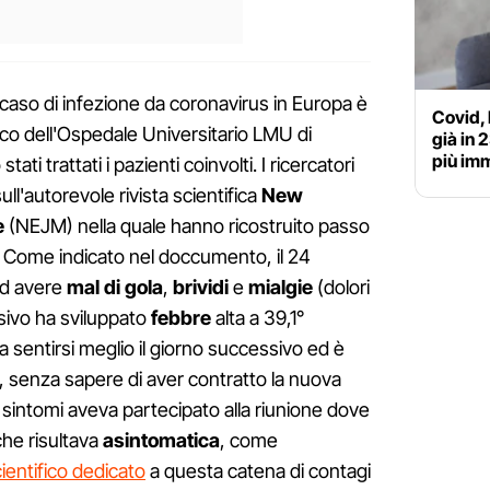
o caso di infezione da coronavirus in Europa è
Covid, 
sco dell'Ospedale Universitario LMU di
già in 
più im
ti trattati i pazienti coinvolti. I ricercatori
ull'autorevole rivista scientifica
New
e
(NEJM) nella quale hanno ricostruito passo
 Come indicato nel doccumento, il 24
 ad avere
mal di gola
,
brividi
e
mialgie
(dolori
ssivo ha sviluppato
febbre
alta a 39,1°
o a sentirsi meglio il giorno successivo ed è
, senza sapere di aver contratto la nuova
i sintomi aveva partecipato alla riunione dove
che risultava
asintomatica
, come
ientifico dedicato
a questa catena di contagi