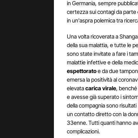
in Germania, sempre pubblicat
certezza sui contagi da parte d
in un'aspra polemica tra ricerca
Una volta ricoverata a Shanga
della sua malattia, e tutte le p
sono state invitate a fare i ta
malattie infettive e della med
espettorato
e da due tamponi 
emersa la positività al corona
elevata
carica virale
, benché 
e avesse già superato i sintomi r
della compagnia sono risultati 
un contatto diretto con la donna
33enne. Tutti quanti hanno av
complicazioni.