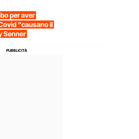
lbo per aver
-Covid “causano il
ny Senner