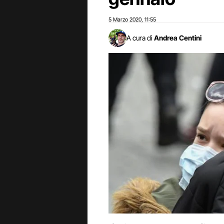
5 Marzo 2020
11:55
,
A cura di
Andrea Centini