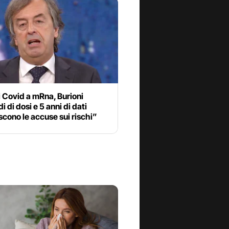
 Covid a mRna, Burioni
i di dosi e 5 anni di dati
cono le accuse sui rischi”