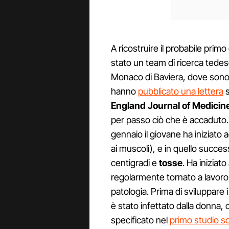
A ricostruire il probabile prim
stato un team di ricerca tede
Monaco di Baviera, dove sono sta
hanno
pubblicato una lettera
s
England Journal of Medicin
per passo ciò che è accaduto.
gennaio il giovane ha iniziato
ai muscoli), e in quello succe
centigradi e
tosse
. Ha iniziat
regolarmente tornato a lavoro
patologia. Prima di sviluppare 
è stato infettato dalla donna, 
specificato nel
primo studio sc