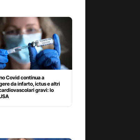
ino Covid continua a
ere da infarto, ictus e altri
cardiovascolari gravi: lo
 USA