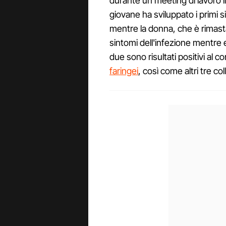
durante un meeting di lavoro il
giovane ha sviluppato i primi s
mentre la donna, che è rimasta 
sintomi dell'infezione mentre er
due sono risultati positivi al 
faringei
, così come altri tre co