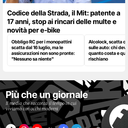
Codice della Strada, il Mit: patente a
17 anni, stop ai rincari delle multe e
novità per e-bike
Obbligo RC per i monopattini
Alcolock, scatta og
scatta dal 16 luglio, ma le
sulle auto: chi deve
assicurazioni non sono pronte:
quanto costa e qual
"Nessuno sa niente"
rischiano
Più che un giornale
Il media che racconta il tempo in cui
viviamo con occhi moderni