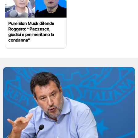
Pure Elon Musk difende
Roggero: “Pazzesco,
giudici e pm meritano la
condanna”