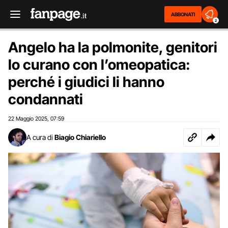
ABBONATI
2
Angelo ha la polmonite, genitori
lo curano con l’omeopatica:
perché i giudici li hanno
condannati
22 Maggio 2025
07:59
,
A cura di
Biagio Chiariello