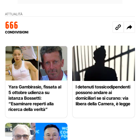
ATTUALITÀ
666
CONDIVISIONI
Yara Gambirasio, fissata al
I detenuti tossicodipendenti
5 ottobre udienza su
possono andare ai
istanza Bossetti:
domiciliari se si curano: via
“Esaminare reperti alla
libera della Camera, è legge
ricerca della verità”