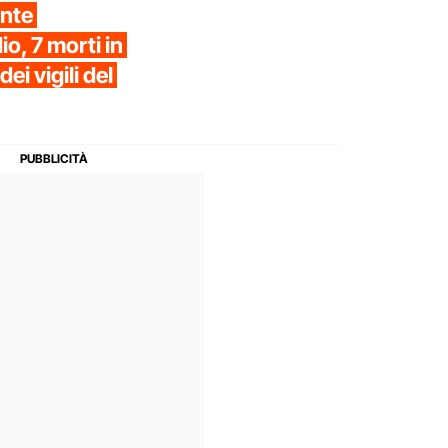
ante
o, 7 morti in
ei vigili del