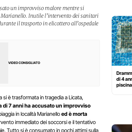
sato un improvviso malore mentre si
 Marianello. Inutile l’intervento dei sanitari
durante il trasporto in elicottero all’ospedale
VIDEO CONSIGLIATO
Dramma
di 4 an
piscina
a si è trasformata in tragedia a Licata,
 di 7 anni ha accusato un improvviso
iaggia in località Marianello
ed è morta
vento immediato dei soccorsi e il tentativo
le. Tutto si è consumato in pochi attimi sulla