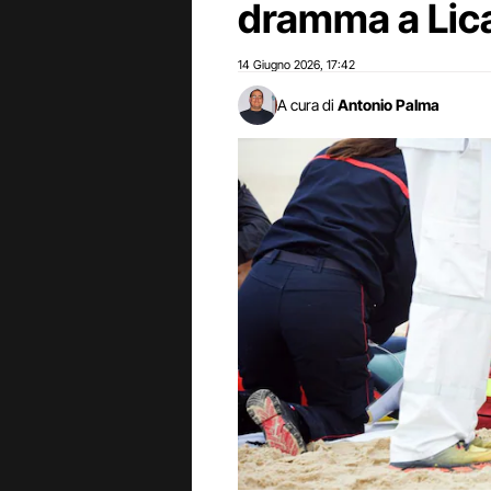
dramma a Lic
14 Giugno 2026
17:42
,
A cura di
Antonio Palma