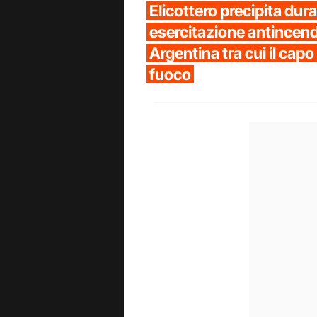
Elicottero precipita dur
esercitazione antincendi
Argentina tra cui il capo d
fuoco