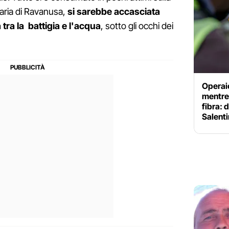
naria di Ravanusa,
si sarebbe accasciata
ra la battigia e l'acqua
, sotto gli occhi dei
Operaio
mentre 
fibra:
Salent