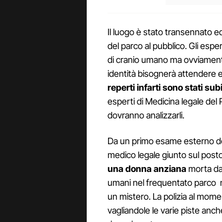
Il luogo è stato transennato 
del parco al pubblico. Gli esp
di cranio umano ma ovviament
identità bisognerà attendere es
reperti infarti sono stati su
esperti di Medicina legale del 
dovranno analizzarli.
Da un primo esame esterno del 
medico legale giunto sul post
una donna anziana
morta da 
umani nel frequentato parco ne
un mistero. La polizia al mom
vagliandole le varie piste anche