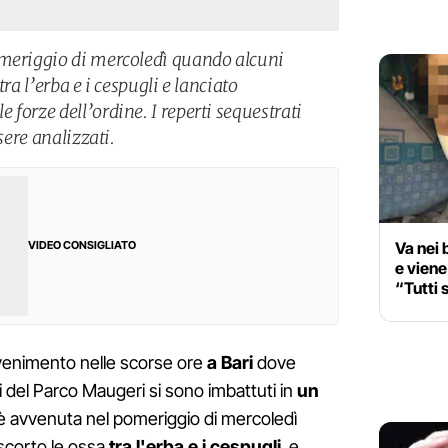
omeriggio di mercoledì quando alcuni
ra l’erba e i cespugli e lanciato
forze dell’ordine. I reperti sequestrati
sere analizzati.
Va nei 
VIDEO CONSIGLIATO
e vien
“Tutti 
venimento nelle scorse ore
a Bari
dove
i del Parco Maugeri si sono imbattuti in
un
è avvenuta nel pomeriggio di mercoledì
 scorto le ossa
tra l'erba e i cespugli
e