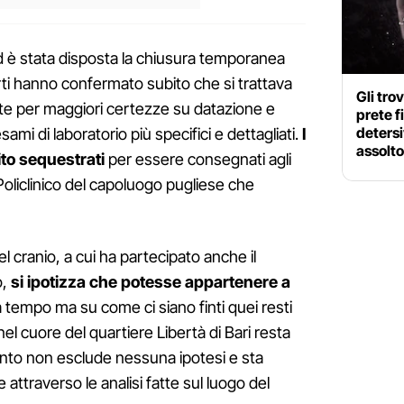
ed è stata disposta la chiusura temporanea
erti hanno confermato subito che si trattava
Gli tro
e per maggiori certezze su datazione e
prete f
detersi
ami di laboratorio più specifici e dettagliati.
I
assolto
bito sequestrati
per essere consegnati agli
Policlinico del capoluogo pugliese che
cranio, a cui ha partecipato anche il
o,
si ipotizza che potesse appartenere a
tempo ma su come ci siano finti quei resti
l cuore del quartiere Libertà di Bari resta
ento non esclude nessuna ipotesi e sta
 attraverso le analisi fatte sul luogo del