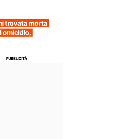
ni trovata morta
i omicidio,