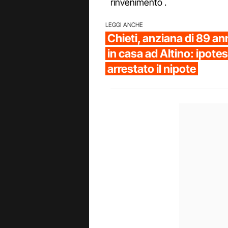
rinvenimento .
LEGGI ANCHE
Chieti, anziana di 89 an
in casa ad Altino: ipotes
arrestato il nipote