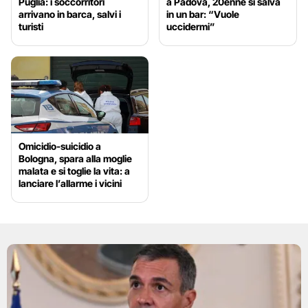
Puglia: i soccorritori
a Padova, 20enne si salva
arrivano in barca, salvi i
in un bar: “Vuole
turisti
uccidermi”
Omicidio-suicidio a
Bologna, spara alla moglie
malata e si toglie la vita: a
lanciare l’allarme i vicini