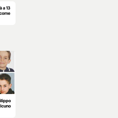
à a 13
a come
ilippo
alcuno