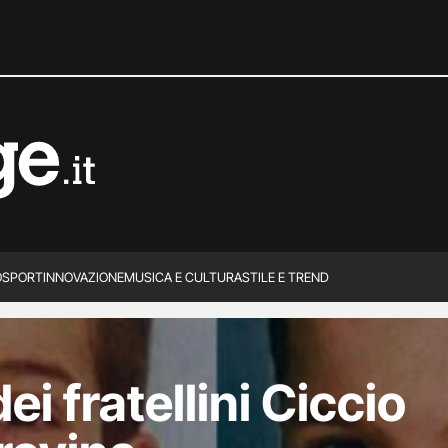
O
SPORT
INNOVAZIONE
MUSICA E CULTURA
STILE E TREND
ei fratellini Ciccio