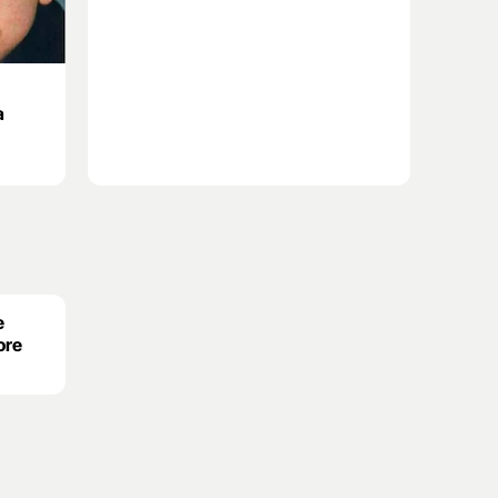
a
e
ore