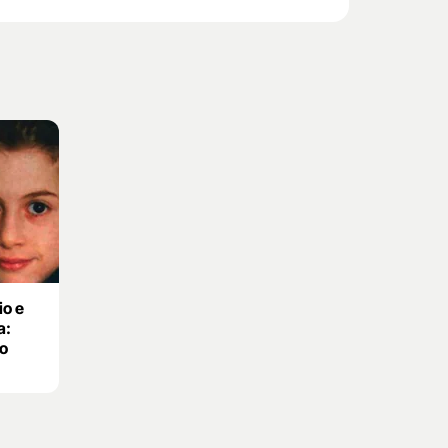
io e
a:
ro