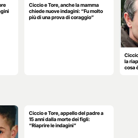
ore
Ciccio e Tore, anche la mamma
agini
chiede nuove indagini: “Fu molto
più di una prova di coraggio”
Ciccio
la ria
cosa 
Ciccio e Tore, appello del padre a
15 anni dalla morte dei figli:
“Riaprire le indagini”