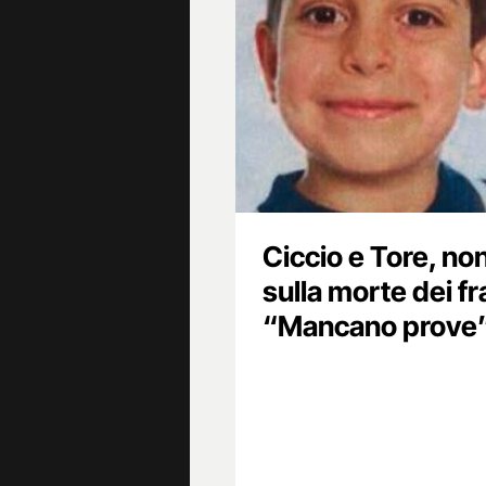
Ciccio e Tore, no
sulla morte dei fra
“Mancano prove