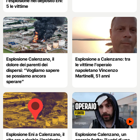
l’esplosione nel deposito Eni:
5 le vittime
Esplosione Calenzano, il
Esplosione a Calenzano: tra
dolore dei parenti dei
le vittime l’operaio
dispersi: “Vogliamo sapere
napoletano Vincenzo
se possiamo ancora
Martinelli, 51 anni
sperare”
Esplosione Eni a Calenzano, il
Esplosione Calenzano, un
sito era a rischio “incidente
operaio ferito: "I vetri di una