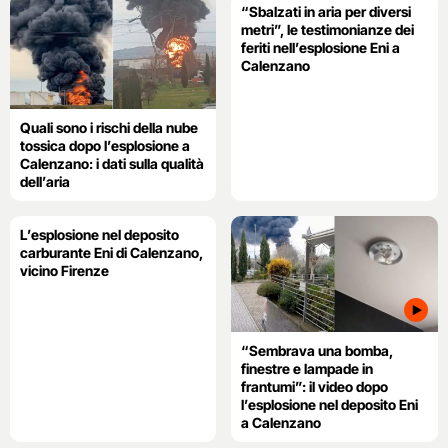
“Sbalzati in aria per diversi
metri”, le testimonianze dei
feriti nell’esplosione Eni a
Calenzano
Quali sono i rischi della nube
tossica dopo l’esplosione a
Calenzano: i dati sulla qualità
dell’aria
L’esplosione nel deposito
carburante Eni di Calenzano,
vicino Firenze
“Sembrava una bomba,
finestre e lampade in
frantumi”: il video dopo
l’esplosione nel deposito Eni
a Calenzano