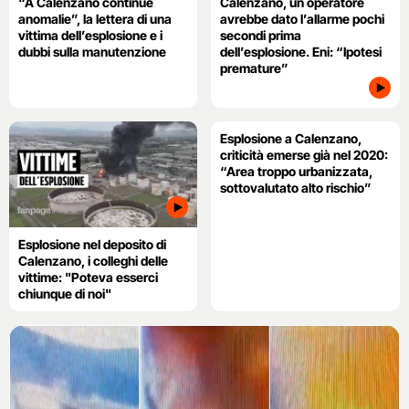
“A Calenzano continue
Calenzano, un operatore
anomalie”, la lettera di una
avrebbe dato l’allarme pochi
vittima dell’esplosione e i
secondi prima
dubbi sulla manutenzione
dell’esplosione. Eni: “Ipotesi
premature”
Esplosione a Calenzano,
criticità emerse già nel 2020:
“Area troppo urbanizzata,
sottovalutato alto rischio”
Esplosione nel deposito di
Calenzano, i colleghi delle
vittime: "Poteva esserci
chiunque di noi"