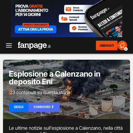
ABBONATI
2
Esplosione a Calenzano in
deposito Eni
23 contenuti su questa storia
SEGUI
CONDIVIDI
Le ultime notizie sull'esplosione a Calenzano, nella città