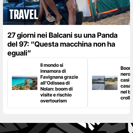
Travel
27 giorni nei Balcani su una Panda
del 97: “Questa macchina non ha
eguali”
Il mondo si
Boom 
innamora di
nero n
Favignana grazie
casi d
all'Odissea di
casa 
Nolan: boom di
nel bo
visite e rischio
crolla
overtourism