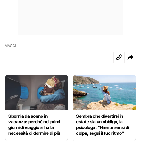
VIAGGI
Sbornia da sonno in
Sembra che divertirsi in
vacanza: perché nei primi
estate sia un obbligo, la
giorni di viaggio si ha la
psicologa: “Niente sensi di
necessità di dormire di più
colpa, segui il tuo ritmo”